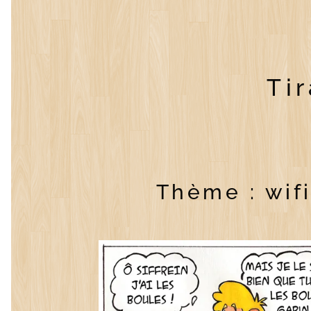
Ti
Thème : wif