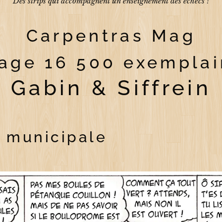
Des strips qui accompagnent un enseignement des échecs !
Carpentras Mag
rage 16 500 exemplai
Gabin & Siffrein
i municipale