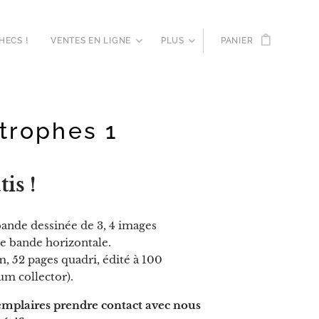
HECS !
VENTES EN LIGNE
PLUS
PANIER
trophes 1
is !
.
bande dessinée de 3, 4 images
e bande horizontale.
, 52 pages quadri, édité à 100
um collector).
emplaires prendre contact avec nous