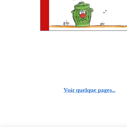
V
oir quelque pages...